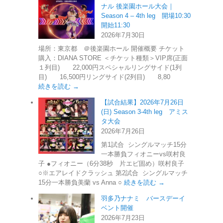
ナル 後楽園ホール大会｜
Season 4 – 4th leg 開場10:30
開始11:30
2026年7月30日
場所：東京都 ＠後楽園ホール 開催概要 チケット
購入：DIANA STORE ＜チケット種類＞VIP席(正面
１列目) 22,000円スペシャルリングサイド(1列
目) 16,500円リングサイド(2列目) 8,80
続きを読む →
【試合結果】2026年7月26日
(日) Season 3-4th leg アミス
タ大会
2026年7月26日
第1試合 シングルマッチ15分
一本勝負フィオニーvs咲村良
子 ●フィオニー（6分38秒 片エビ固め）咲村良子
○※エアレイドクラッシュ 第2試合 シングルマッチ
15分一本勝負美蘭 vs Anna ○
続きを読む →
羽多乃ナナミ バースデーイ
ベント開催
2026年7月23日