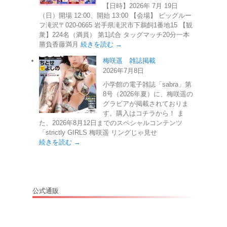
【日時】2026年 7月 19日
（日）開場 12:00、開始 13:00 【会場】 ビッグルー
フ滝沢〒020-0665 岩手県滝沢市下鵜飼1番地15 【観
衆】224名（満員） 第1試合 タッグマッチ20分一本
勝負香藤満月
続きを読む →
梅咲遥 雑誌掲載
2026年7月8日
小学館の電子雑誌「sabra」第
8号（2026年夏）に、梅咲遥の
グラビアが掲載されておりま
す。購入はコチラから！ ま
た、2026年8月12日までのスペシャルコンテンツ
「strictly GIRLS 梅咲遥 リングじゃ見せ
続きを読む →
公式通販