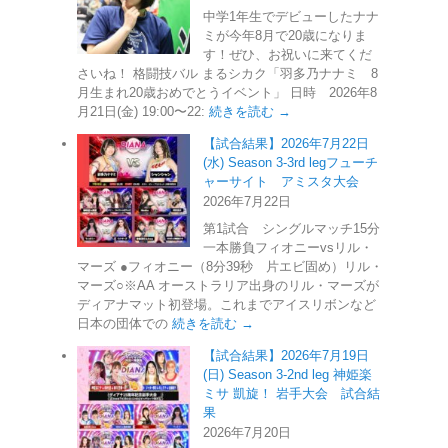
中学1年生でデビューしたナナ
ミが今年8月で20歳になりま
す！ぜひ、お祝いに来てくだ
さいね！ 格闘技バル まるシカク「羽多乃ナナミ 8
月生まれ20歳おめでとうイベント」 日時 2026年8
月21日(金) 19:00〜22:
続きを読む →
【試合結果】2026年7月22日
(水) Season 3-3rd legフューチ
ャーサイト アミスタ大会
2026年7月22日
第1試合 シングルマッチ15分
一本勝負フィオニーvsリル・
マーズ ●フィオニー（8分39秒 片エビ固め）リル・
マーズ○※AA オーストラリア出身のリル・マーズが
ディアナマット初登場。これまでアイスリボンなど
日本の団体での
続きを読む →
【試合結果】2026年7月19日
(日) Season 3-2nd leg 神姫楽
ミサ 凱旋！ 岩手大会 試合結
果
2026年7月20日