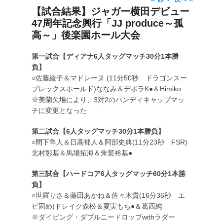
投
【試合結果】ジャガー横田デビュー
稿
47周年記念興行「JJ produce～孤
ナ
ビ
高～」後楽園ホール大会
ゲ
ー
第一試合【ディアナ6人タッグマッチ30分1本勝
シ
負】
ョ
○佐藤綾子＆マドレーヌ (11分50秒 ドラゴンスー
ン
プレックスホールド)ななみ＆デボラK●＆Himiko
※美蘭欠場により、3対2のハンディキャップマッ
チに変更となった
第二試合【6人タッグマッチ30分1本勝負】
○間下隼人＆日高郁人＆阿部史典(11分23秒 FSR)
北村彰基＆馬場拓海＆朱鷲裕基●
第三試合【ハードコア6人タッグマッチ60分1本勝
負】
○世羅りさ＆藤田あかね＆佐々木貴(16分36秒 エ
ビ固め)ドレイク森松＆夏実もち●＆葛西純
※ダイビング・ダブルニードロップwithラダー