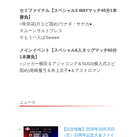
セミファイナル【スペシャル3 WAYマッチ45分1本
勝負】
○朱崇花(片エビ固め)ウナギ・サヤカ●
※ムーンサルトプレス
※もう一人はSareee
メインイベント【スペシャル6人タッグマッチ60分
1本勝負】
○ジャガー横田＆アジャコング＆SUGI(横入式エビ
固め)尾崎魔弓＆井上京子●＆アストロマン
ニュース
【試合情報】2026年10月25日
（日）15周年記念大会ファイ