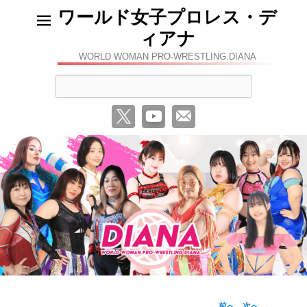
ワールド女子プロレス・デ
ィアナ
WORLD WOMAN PRO-WRESTLING.DIANA
検
索
←
前へ
次へ
→