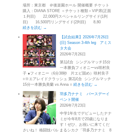
場所：東京都 ＠後楽園ホール 開催概要 チケット
購入：DIANA STORE ＜チケット種類＞VIP席(正面
１列目) 22,000円スペシャルリングサイド(1列
目) 16,500円リングサイド(2列目) 8,80
続きを読む →
【試合結果】2026年7月26日
(日) Season 3-4th leg アミス
タ大会
2026年7月26日
第1試合 シングルマッチ15分
一本勝負フィオニーvs咲村良
子 ●フィオニー（6分38秒 片エビ固め）咲村良子
○※エアレイドクラッシュ 第2試合 シングルマッチ
15分一本勝負美蘭 vs Anna ○
続きを読む →
羽多乃ナナミ バースデーイ
ベント開催
2026年7月23日
中学1年生でデビューしたナナ
ミが今年8月で20歳になりま
す！ぜひ、お祝いに来てくだ
さいね！ 格闘技バル まるシカク「羽多乃ナナミ 8