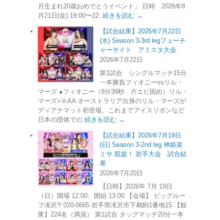
月生まれ20歳おめでとうイベント」 日時 2026年8
月21日(金) 19:00〜22:
続きを読む →
【試合結果】2026年7月22日
(水) Season 3-3rd legフューチ
ャーサイト アミスタ大会
2026年7月22日
第1試合 シングルマッチ15分
一本勝負フィオニーvsリル・
マーズ ●フィオニー（8分39秒 片エビ固め）リル・
マーズ○※AA オーストラリア出身のリル・マーズが
ディアナマット初登場。これまでアイスリボンなど
日本の団体での
続きを読む →
【試合結果】2026年7月19日
(日) Season 3-2nd leg 神姫楽
ミサ 凱旋！ 岩手大会 試合結
果
2026年7月20日
【日時】2026年 7月 19日
（日）開場 12:00、開始 13:00 【会場】 ビッグルー
フ滝沢〒020-0665 岩手県滝沢市下鵜飼1番地15 【観
衆】224名（満員） 第1試合 タッグマッチ20分一本