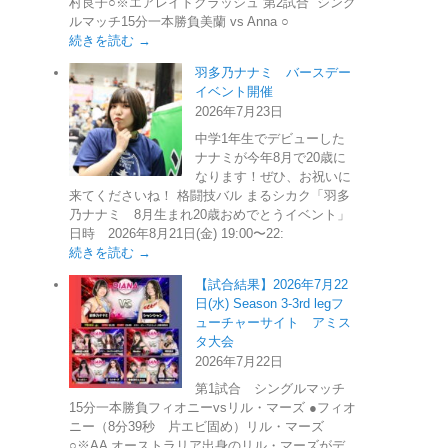
村良子○※エアレイドクラッシュ 第2試合 シング
ルマッチ15分一本勝負美蘭 vs Anna ○
続きを読む →
羽多乃ナナミ バースデー
イベント開催
2026年7月23日
中学1年生でデビューした
ナナミが今年8月で20歳に
なります！ぜひ、お祝いに
来てくださいね！ 格闘技バル まるシカク「羽多
乃ナナミ 8月生まれ20歳おめでとうイベント」
日時 2026年8月21日(金) 19:00〜22:
続きを読む →
【試合結果】2026年7月22
日(水) Season 3-3rd legフ
ューチャーサイト アミス
タ大会
2026年7月22日
第1試合 シングルマッチ
15分一本勝負フィオニーvsリル・マーズ ●フィオ
ニー（8分39秒 片エビ固め）リル・マーズ
○※AA オーストラリア出身のリル・マーズがデ