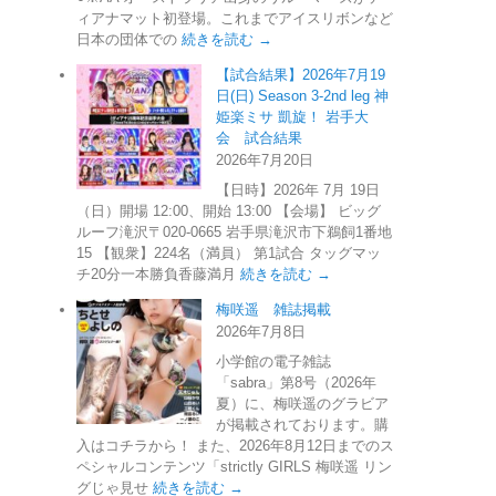
ィアナマット初登場。これまでアイスリボンなど
日本の団体での
続きを読む →
【試合結果】2026年7月19
日(日) Season 3-2nd leg 神
姫楽ミサ 凱旋！ 岩手大
会 試合結果
2026年7月20日
【日時】2026年 7月 19日
（日）開場 12:00、開始 13:00 【会場】 ビッグ
ルーフ滝沢〒020-0665 岩手県滝沢市下鵜飼1番地
15 【観衆】224名（満員） 第1試合 タッグマッ
チ20分一本勝負香藤満月
続きを読む →
梅咲遥 雑誌掲載
2026年7月8日
小学館の電子雑誌
「sabra」第8号（2026年
夏）に、梅咲遥のグラビア
が掲載されております。購
入はコチラから！ また、2026年8月12日までのス
ペシャルコンテンツ「strictly GIRLS 梅咲遥 リン
グじゃ見せ
続きを読む →