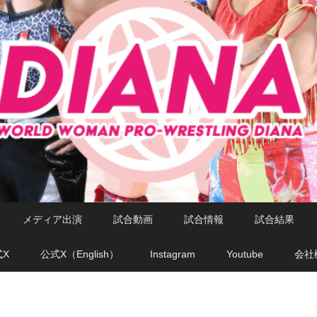
メディア出演
試合動画
試合情報
試合結果
式X
公式X（English）
Instagram
Youtube
会社