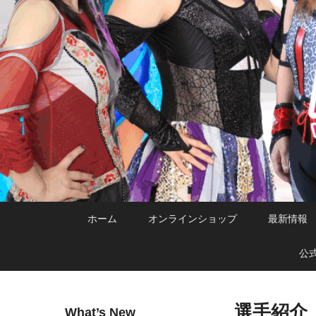
メ
サ
メ
ホーム
オンラインショップ
最新情報
イ
ブ
イ
ン
コ
ン
公
コ
ン
メ
ン
テ
ニ
テ
ン
ュ
選手紹介
What’s New