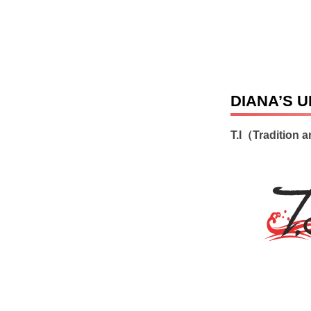
DIANA’S U
T.I（Tradition 