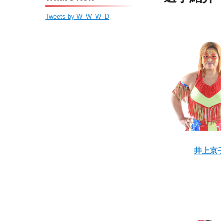
ン
ツ
ー
ツ
へ
2
Tweets by W_W_W_D
へ
移
0
移
動
2
動
3
年
5
月
9
日
に
が
井上京
投
稿