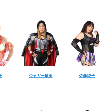
子
ジャガー横田
佐藤綾子