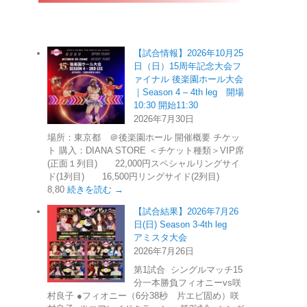
【試合情報】2026年10月25
日（日）15周年記念大会フ
ァイナル 後楽園ホール大会
｜Season 4 – 4th leg 開場
10:30 開始11:30
2026年7月30日
場所：東京都 ＠後楽園ホール 開催概要 チケッ
ト 購入：DIANA STORE ＜チケット種類＞VIP席
(正面１列目) 22,000円スペシャルリングサイ
ド(1列目) 16,500円リングサイド(2列目)
8,80
続きを読む →
【試合結果】2026年7月26
日(日) Season 3-4th leg
アミスタ大会
2026年7月26日
第1試合 シングルマッチ15
分一本勝負フィオニーvs咲
村良子 ●フィオニー（6分38秒 片エビ固め）咲