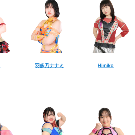
遥
羽多乃ナナミ
Himiko