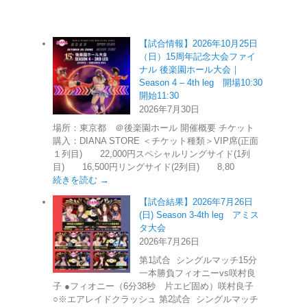
【試合情報】2026年10月25日
（日）15周年記念大会ファイ
ナル 後楽園ホール大会｜
Season 4 – 4th leg 開場10:30
開始11:30
2026年7月30日
場所：東京都 ＠後楽園ホール 開催概要 チケット
購入：DIANA STORE ＜チケット種類＞VIP席(正面
１列目) 22,000円スペシャルリングサイド(1列
目) 16,500円リングサイド(2列目) 8,80
続きを読む →
【試合結果】2026年7月26日
(日) Season 3-4th leg アミス
タ大会
2026年7月26日
第1試合 シングルマッチ15分
一本勝負フィオニーvs咲村良
子 ●フィオニー（6分38秒 片エビ固め）咲村良子
○※エアレイドクラッシュ 第2試合 シングルマッチ