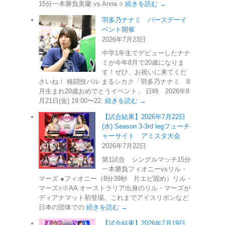
15分一本勝負美蘭 vs Anna ○
続きを読む →
羽多乃ナナミ バースデーイ
ベント開催
2026年7月23日
中学1年生でデビューしたナナ
ミが今年8月で20歳になりま
す！ぜひ、お祝いに来てくだ
さいね！ 格闘技バル まるシカク「羽多乃ナナミ 8
月生まれ20歳おめでとうイベント」 日時 2026年8
月21日(金) 19:00〜22:
続きを読む →
【試合結果】2026年7月22日
(水) Season 3-3rd legフューチ
ャーサイト アミスタ大会
2026年7月22日
第1試合 シングルマッチ15分
一本勝負フィオニーvsリル・
マーズ ●フィオニー（8分39秒 片エビ固め）リル・
マーズ○※AA オーストラリア出身のリル・マーズが
ディアナマット初登場。これまでアイスリボンなど
日本の団体での
続きを読む →
【試合結果】2026年7月19日