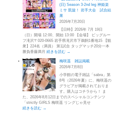
(日) Season 3-2nd leg 神姫楽
ミサ 凱旋！ 岩手大会 試合結
果
2026年7月20日
【日時】2026年 7月 19日
（日）開場 12:00、開始 13:00 【会場】 ビッグルー
フ滝沢〒020-0665 岩手県滝沢市下鵜飼1番地15 【観
衆】224名（満員） 第1試合 タッグマッチ20分一本
勝負香藤満月
続きを読む →
梅咲遥 雑誌掲載
2026年7月8日
小学館の電子雑誌「sabra」第
8号（2026年夏）に、梅咲遥の
グラビアが掲載されておりま
す。購入はコチラから！ ま
た、2026年8月12日までのスペシャルコンテンツ
「strictly GIRLS 梅咲遥 リングじゃ見せ
続きを読む →