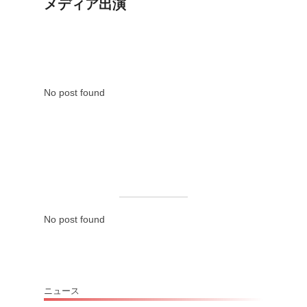
メディア出演
2
0
2
6
年
No post found
3
月
1
6
日
に
が
投
No post found
稿
ニュース