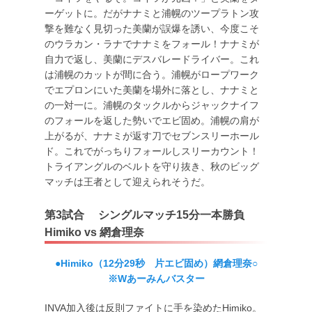
ーゲットに。だがナナミと浦幌のツープラトン攻
撃を難なく見切った美蘭が誤爆を誘い、今度こそ
のウラカン・ラナでナナミをフォール！ナナミが
自力で返し、美蘭にデスバレードライバー。これ
は浦幌のカットが間に合う。浦幌がロープワーク
でエプロンにいた美蘭を場外に落とし、ナナミと
の一対一に。浦幌のタックルからジャックナイフ
のフォールを返した勢いでエビ固め。浦幌の肩が
上がるが、ナナミが返す刀でセブンスリーホール
ド。これでがっちりフォールしスリーカウント！
トライアングルのベルトを守り抜き、秋のビッグ
マッチは王者として迎えられそうだ。
第3試合 シングルマッチ15分一本勝負
Himiko vs 網倉理奈
●Himiko（12分29秒 片エビ固め）網倉理奈○
※Wあーみんバスター
INVA加入後は反則ファイトに手を染めたHimiko。