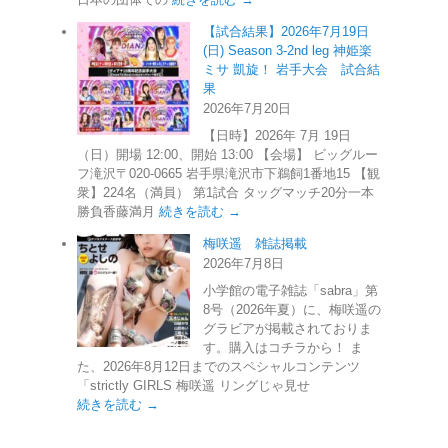
【試合結果】2026年7月19日
(日) Season 3-2nd leg 神姫楽
ミサ 凱旋！ 岩手大会 試合結
果
2026年7月20日
【日時】2026年 7月 19日
（日）開場 12:00、開始 13:00 【会場】 ビッグルー
フ滝沢〒020-0665 岩手県滝沢市下鵜飼1番地15 【観
衆】224名（満員） 第1試合 タッグマッチ20分一本
勝負香藤満月
続きを読む →
梅咲遥 雑誌掲載
2026年7月8日
小学館の電子雑誌「sabra」第
8号（2026年夏）に、梅咲遥の
グラビアが掲載されておりま
す。購入はコチラから！ ま
た、2026年8月12日までのスペシャルコンテンツ
「strictly GIRLS 梅咲遥 リングじゃ見せ
続きを読む →