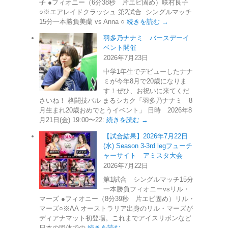
子 ●フィオニー（6分38秒 片エビ固め）咲村良子
○※エアレイドクラッシュ 第2試合 シングルマッチ
15分一本勝負美蘭 vs Anna ○
続きを読む →
羽多乃ナナミ バースデーイ
ベント開催
2026年7月23日
中学1年生でデビューしたナナ
ミが今年8月で20歳になりま
す！ぜひ、お祝いに来てくだ
さいね！ 格闘技バル まるシカク「羽多乃ナナミ 8
月生まれ20歳おめでとうイベント」 日時 2026年8
月21日(金) 19:00〜22:
続きを読む →
【試合結果】2026年7月22日
(水) Season 3-3rd legフューチ
ャーサイト アミスタ大会
2026年7月22日
第1試合 シングルマッチ15分
一本勝負フィオニーvsリル・
マーズ ●フィオニー（8分39秒 片エビ固め）リル・
マーズ○※AA オーストラリア出身のリル・マーズが
ディアナマット初登場。これまでアイスリボンなど
日本の団体での
続きを読む →