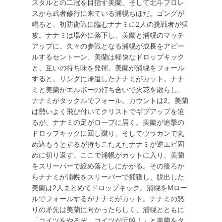
スタルとの二冠を目指す美蘭、そして北斗プロレ
スから武者修行に来ている浦幌ちほだ。ゴングが
鳴ると、初防衛戦に臨むナナミに2人の挑戦者が猛
攻。ナナミは場外に落下し、美蘭と浦幌のマッチ
アップに。久々の参戦となる浦幌が成長をアピー
ルするセントーン、美蘭は軽快なドロップキック
と、互いの持ち味を発揮。美蘭が浦幌をフォール
すると、リングに帰還したナナミがカット。ナナ
ミと美蘭がエルボーの打ち合いで火花を散らし、
ナナミがタックルでフォール。カウントは2。美蘭
は勢いよく飛び付いてクリストでギブアップを迫
るが、ナナミの足がロープに届く。美蘭が追撃の
ドロップキックに回し蹴り、そしてウラカンで丸
め込もうとするが持ちこたえたナナミが逆エビ固
めに切り返す。ここで浦幌がカットに入り、美蘭
をスリーパーで絞め落としにかかる。その後ろか
らナナミが浦幌をスリーパーで捕獲し、脱出した
美蘭は2人まとめてドロップキック。浦幌をMロー
ルでフォールするがナナミがカット。ナナミの怒
りの矛先は美蘭に向かったらしく、浦幌とともに
「コイツをやるぞ。コイツが元凶！」と美蘭をタ