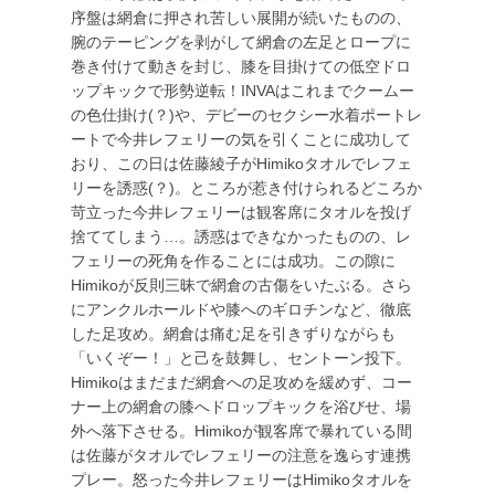
序盤は網倉に押され苦しい展開が続いたものの、
腕のテーピングを剥がして網倉の左足とロープに
巻き付けて動きを封じ、膝を目掛けての低空ドロ
ップキックで形勢逆転！INVAはこれまでクームー
の色仕掛け(？)や、デビーのセクシー水着ポートレ
ートで今井レフェリーの気を引くことに成功して
おり、この日は佐藤綾子がHimikoタオルでレフェ
リーを誘惑(？)。ところが惹き付けられるどころか
苛立った今井レフェリーは観客席にタオルを投げ
捨ててしまう…。誘惑はできなかったものの、レ
フェリーの死角を作ることには成功。この隙に
Himikoが反則三昧で網倉の古傷をいたぶる。さら
にアンクルホールドや膝へのギロチンなど、徹底
した足攻め。網倉は痛む足を引きずりながらも
「いくぞー！」と己を鼓舞し、セントーン投下。
Himikoはまだまだ網倉への足攻めを緩めず、コー
ナー上の網倉の膝へドロップキックを浴びせ、場
外へ落下させる。Himikoが観客席で暴れている間
は佐藤がタオルでレフェリーの注意を逸らす連携
プレー。怒った今井レフェリーはHimikoタオルを