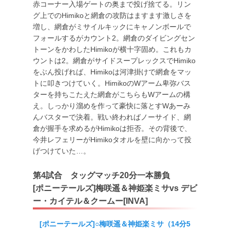
赤コーナー入場ゲートの奥まで投げ捨てる。リン
グ上でのHimikoと網倉の攻防はますます激しさを
増し、網倉がミサイルキックにキャノンボールで
フォールするがカウント2。網倉のダイビングセン
トーンをかわしたHimikoが横十字固め。これもカ
ウントは2。網倉がサイドスープレックスでHimiko
をぶん投げれば、Himikoは河津掛けで網倉をマッ
トに叩きつけていく。HimikoのWアーム卑弥バス
ターを持ちこたえた網倉がこちらもWアームの構
え。しっかり溜めを作って豪快に落とすWあーみ
んバスターで決着。戦い終わればノーサイド、網
倉が握手を求めるがHimikoは拒否。その背後で、
今井レフェリーがHimikoタオルを壁に向かって投
げつけていた…。
第4試合 タッグマッチ20分一本勝負
[ポニーテールズ]梅咲遥＆神姫楽ミサvs デビ
ー・カイテル＆クームー[INVA]
[ポニーテールズ]○梅咲遥＆神姫楽ミサ（14分5