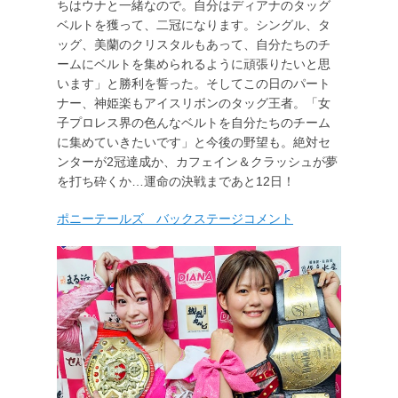
ちはウナと一緒なので。自分はディアナのタッグ
ベルトを獲って、二冠になります。シングル、タ
ッグ、美蘭のクリスタルもあって、自分たちのチ
ームにベルトを集められるように頑張りたいと思
います」と勝利を誓った。そしてこの日のパート
ナー、神姫楽もアイスリボンのタッグ王者。「女
子プロレス界の色んなベルトを自分たちのチーム
に集めていきたいです」と今後の野望も。絶対セ
ンターが2冠達成か、カフェイン＆クラッシュが夢
を打ち砕くか…運命の決戦まであと12日！
ポニーテールズ バックステージコメント