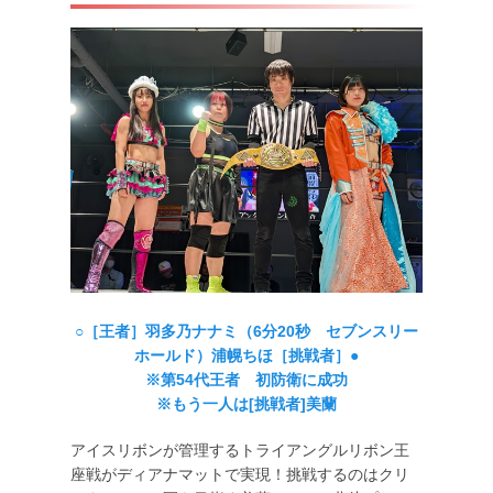
○［王者］羽多乃ナナミ（6分20秒 セブンスリー
ホールド）浦幌ちほ［挑戦者］●
※第54代王者 初防衛に成功
※もう一人は[挑戦者]美蘭
アイスリボンが管理するトライアングルリボン王
座戦がディアナマットで実現！挑戦するのはクリ