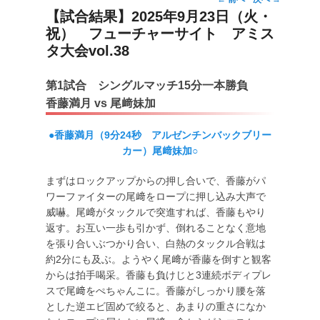
投
【試合結果】2025年9月23日（火・
稿
祝） フューチャーサイト アミス
ナ
ビ
タ大会vol.38
ゲ
ー
第1試合 シングルマッチ15分一本勝負
シ
香藤満月 vs 尾﨑妹加
ョ
ン
●香藤満月（9分24秒 アルゼンチンバックブリー
カー）尾﨑妹加
○
まずはロックアップからの押し合いで、香藤がパ
ワーファイターの尾﨑をロープに押し込み大声で
威嚇。尾﨑がタックルで突進すれば、香藤もやり
返す。お互い一歩も引かず、倒れることなく意地
を張り合いぶつかり合い、白熱のタックル合戦は
約2分にも及ぶ。ようやく尾﨑が香藤を倒すと観客
からは拍手喝采。香藤も負けじと3連続ボディプレ
スで尾﨑をぺちゃんこに。香藤がしっかり腰を落
とした逆エビ固めで絞ると、あまりの重さになか