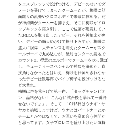
をエスプレッソで投げつける。デビーのせいでダ
メージを受けてしまったクームーだが、梅咲に顔
面蹴りの乱発やクロスボディで果敢に攻める。だ
が神姫楽がクームーを捕まえ、そこに梅咲がドロ
ップキックを突き刺す。ここで佐藤が用意してい
たおぼんを取り出したデビー。それを神姫楽が奪
い、デビーの脳天めがけて振り下ろすが、梅咲に
盛大に誤爆！大チャンスを迎えたクームーがスク
ールボーイで丸め込むが、絶対センターの意地で
カウント2。得意のエルボーでクームーを吹っ飛ば
し、キューティースペシャルで勝負を決めた。直
接負けなかったとはいえ、梅咲を仕留めきれなか
ったデビーは観客席でパイプ椅子を投げつけるな
ど大暴れ。
梅咲は声を荒らげて第一声、「タッグチャンピオ
ン、品格がない！ こんなに試合後も暴れて一番許
せないですよ」。そして「 10月5日はウナギ・サ
ヤカと挑戦しますけど、ウナとはパートナーとか
チームとかではなくて、お互いを高め合う仲間だ
と思ってます。女子プロレスを盛り上げたい気持