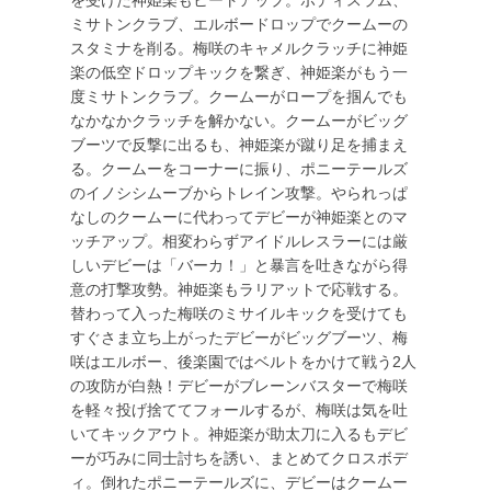
を受けた神姫楽もヒートアップ。ボディスラム、
ミサトンクラブ、エルボードロップでクームーの
スタミナを削る。梅咲のキャメルクラッチに神姫
楽の低空ドロップキックを繋ぎ、神姫楽がもう一
度ミサトンクラブ。クームーがロープを掴んでも
なかなかクラッチを解かない。クームーがビッグ
ブーツで反撃に出るも、神姫楽が蹴り足を捕まえ
る。クームーをコーナーに振り、ポニーテールズ
のイノシシムーブからトレイン攻撃。やられっぱ
なしのクームーに代わってデビーが神姫楽とのマ
ッチアップ。相変わらずアイドルレスラーには厳
しいデビーは「バーカ！」と暴言を吐きながら得
意の打撃攻勢。神姫楽もラリアットで応戦する。
替わって入った梅咲のミサイルキックを受けても
すぐさま立ち上がったデビーがビッグブーツ、梅
咲はエルボー、後楽園ではベルトをかけて戦う2人
の攻防が白熱！デビーがブレーンバスターで梅咲
を軽々投げ捨ててフォールするが、梅咲は気を吐
いてキックアウト。神姫楽が助太刀に入るもデビ
ーが巧みに同士討ちを誘い、まとめてクロスボデ
ィ。倒れたポニーテールズに、デビーはクームー