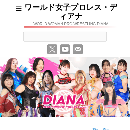
ワールド女子プロレス・デ
ィアナ
WORLD WOMAN PRO-WRESTLING.DIANA
検
索
←
前へ
次へ
→