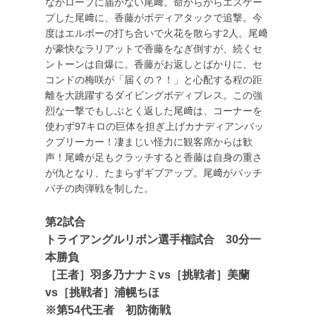
なかロープに届かない尾﨑。命からがらエスケー
プした尾﨑に、香藤がボディアタックで追撃。今
度はエルボーの打ち合いで火花を散らす2人。尾﨑
が豪快なラリアットで香藤をなぎ倒すが、続くセ
ントーンは自爆に。香藤がお返しとばかりに、セ
コンドの梅咲が「届くの？！」と心配する程の距
離を大跳躍するダイビングボディプレス。この強
烈な一撃でもしぶとく返した尾﨑は、コーナーを
使わず97キロの巨体を担ぎ上げカナディアンバッ
クブリーカー！凄まじい怪力に観客席からは歓
声！尾﨑が足もクラッチすると香藤は自身の重さ
が仇となり、たまらずギブアップ。尾﨑がバッチ
バチの肉弾戦を制した。
第2試合
トライアングルリボン選手権試合 30分一
本勝負
［王者］羽多乃ナナミvs［挑戦者］美蘭
vs［挑戦者］浦幌ちほ
※第54代王者 初防衛戦