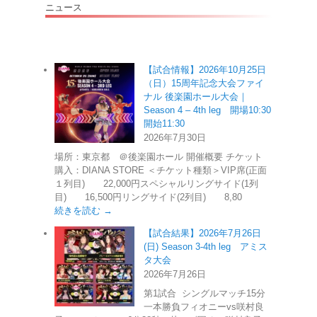
ニュース
【試合情報】2026年10月25日
（日）15周年記念大会ファイ
ナル 後楽園ホール大会｜
Season 4 – 4th leg 開場10:30
開始11:30
2026年7月30日
場所：東京都 ＠後楽園ホール 開催概要 チケット
購入：DIANA STORE ＜チケット種類＞VIP席(正面
１列目) 22,000円スペシャルリングサイド(1列
目) 16,500円リングサイド(2列目) 8,80
続きを読む →
【試合結果】2026年7月26日
(日) Season 3-4th leg アミス
タ大会
2026年7月26日
第1試合 シングルマッチ15分
一本勝負フィオニーvs咲村良