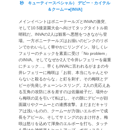
秒 キューティースペシャル） デビー・カイテル
＆クームー●[INVA]
メインイベントはポニーテールズとINVAの激突、
そして10.5後楽園大会へ向けてタッグタイトル前
哨戦だ。INVAの2人は観客へ悪態をつきながら登
場。一方ポニーテールズはお揃いのピンクのリボ
ンでかわいらしく華やかにリングイン。珍しくレ
フェリーのチェックを素直に受け「No problem」
のINVA。そしてなぜか2人で今井レフェリーを厳重
にチェック…。早くもINVAに言われるがままの今
井レフェリーに梅咲は「お前、本当にちゃんとや
らないと殺るからな」と釘を刺す。その梅咲とデ
ビーが先発しチェーンレスリング。2人の見応えあ
る互角の攻防に水を差すのは佐藤綾子だ。場外か
ら梅咲の足を引いて転ばし、その隙にデビーが顔
面蹴りやクームーとの連携攻撃。まだまだキャリ
アは浅いものの、クームーが力強いエルボーで成
長をアピール。そしてサミングのおまけ付き。梅
咲は怒りを込めて渾身のエルボーを打ち、タッチ