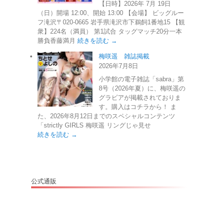
【日時】2026年 7月 19日
（日）開場 12:00、開始 13:00 【会場】 ビッグルー
フ滝沢〒020-0665 岩手県滝沢市下鵜飼1番地15 【観
衆】224名（満員） 第1試合 タッグマッチ20分一本
勝負香藤満月
続きを読む →
梅咲遥 雑誌掲載
2026年7月8日
小学館の電子雑誌「sabra」第
8号（2026年夏）に、梅咲遥の
グラビアが掲載されておりま
す。購入はコチラから！ ま
た、2026年8月12日までのスペシャルコンテンツ
「strictly GIRLS 梅咲遥 リングじゃ見せ
続きを読む →
公式通販