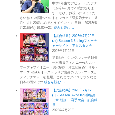
中学1年生でデビューしたナナ
ミが今年8月で20歳になりま
す！ぜひ、お祝いに来てくだ
さいね！ 格闘技バル まるシカク「羽多乃ナナミ 8
月生まれ20歳おめでとうイベント」 日時 2026年8
月21日(金) 19:00〜22:
続きを読む →
【試合結果】2026年7月22日
(水) Season 3-3rd legフューチ
ャーサイト アミスタ大会
2026年7月22日
第1試合 シングルマッチ15分
一本勝負フィオニーvsリル・
マーズ ●フィオニー（8分39秒 片エビ固め）リル・
マーズ○※AA オーストラリア出身のリル・マーズが
ディアナマット初登場。これまでアイスリボンなど
日本の団体での
続きを読む →
【試合結果】2026年7月19日
(日) Season 3-2nd leg 神姫楽
ミサ 凱旋！ 岩手大会 試合結
果
2026年7月20日