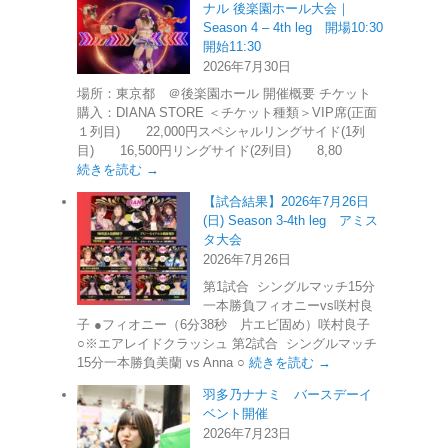
ナル 後楽園ホール大会｜
Season 4 – 4th leg 開場10:30
開始11:30
2026年7月30日
場所：東京都 ＠後楽園ホール 開催概要 チケット
購入：DIANA STORE ＜チケット種類＞VIP席(正面
１列目) 22,000円スペシャルリングサイド(1列
目) 16,500円リングサイド(2列目) 8,80
続きを読む →
【試合結果】2026年7月26日
(日) Season 3-4th leg アミス
タ大会
2026年7月26日
第1試合 シングルマッチ15分
一本勝負フィオニーvs咲村良
子 ●フィオニー（6分38秒 片エビ固め）咲村良子
○※エアレイドクラッシュ 第2試合 シングルマッチ
15分一本勝負美蘭 vs Anna ○
続きを読む →
羽多乃ナナミ バースデーイ
ベント開催
2026年7月23日