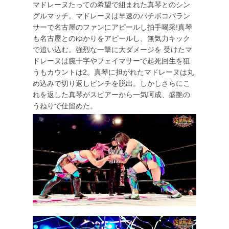
マドレーヌたっての希望で組まれた真琴とのシン
グルマッチ。マドレーヌは早速のバチボコバラン
サーで名古屋のファンにアピールし拍手喝采!真琴
も名古屋とのゆかりをアピールし、無気力キック
で追い込む。強烈な一撃に大ダメージを 受けたマ
ドレーヌは腕十字やフェイマサーで起死回生を狙
うもカウントは2。真琴に担がれたマドレーヌは丸
め込みで切り返しピンチを脱出。しかしさらにこ
れを返した真琴がスピアーから一気呵成、盛艶の
うねりで仕留めた。