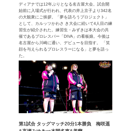
ディアナでは12年ぶりとなる名古屋大会。試合開
始前に入場式が行われ、代表の井上京子より342名
の大観衆にご挨拶。「夢を語ろうプロジェクト」
として、カルッツかわさ き大会に続いて4人目の練
習生が紹介された。練習生・みずきは本大会の共
催であるプロレスバー「DIVA」の看板娘。今後は
名古屋から川崎に通い、デビューを目指す。 「笑
顔を与えられるプロレスラーになる」と夢を語っ
た。
第1試合 タッグマッチ20分1本勝負 梅咲遥