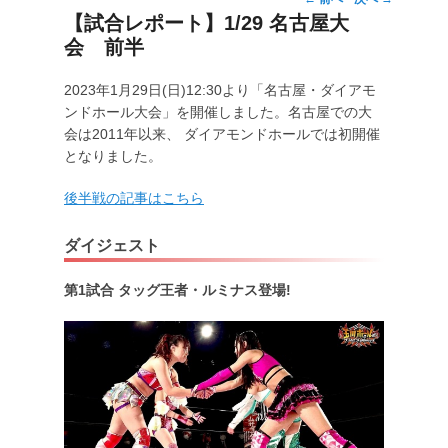
投
【試合レポート】1/29 名古屋大
稿
会 前半
ナ
ビ
ゲ
2023年1月29日(日)12:30より「名古屋・ダイアモ
ー
ンドホール大会」を開催しました。名古屋での大
シ
会は2011年以来、 ダイアモンドホールでは初開催
ョ
となりました。
ン
後半戦の記事はこちら
ダイジェスト
第1試合 タッグ王者・ルミナス登場!