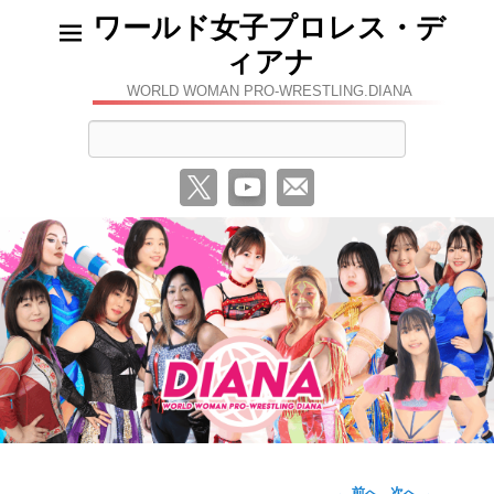
ワールド女子プロレス・デ
ィアナ
WORLD WOMAN PRO-WRESTLING.DIANA
検
索
←
前へ
次へ
→