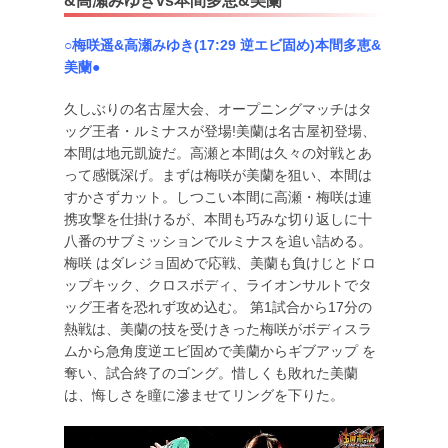
&高瀬みゆきvs本間多恵&美蘭
○梅咲遥&高瀬みゆき(17:29 逆エビ固め)本間多恵&
美蘭●
久しぶりの名古屋大会、オープニングマッチはタ
ッグ王者・ルミナスが登場!美蘭は名古屋初登場、
本間は地元凱旋だ。高瀬と本間は久々の対戦とあ
って感慨深げ。まずは梅咲が美蘭を狙い、本間は
すかさずカット。しつこい本間に高瀬・梅咲は連
携攻撃を仕掛けるが、本間も巧みな切り返しに十
八番のサブミッションでルミナスを追い詰める。
梅咲 はダレジョ固めで応戦、美蘭も負けじとドロ
ップキック、クロスボディ、ライオンサルトでタ
ッグ王者を恐れず攻め込む。 第1試合から17分の
熱戦は、美蘭の技を受けきった梅咲がボディスラ
ムから急角度逆エビ固めで美蘭からギブアップ を
奪い、試合終了のゴング。惜しくも敗れた美蘭
は、悔しさを瞳に滲ませてリングを下りた。