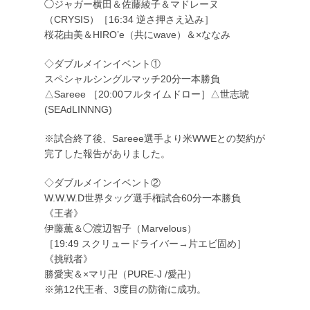
◯ジャガー横田＆佐藤綾子＆マドレーヌ
（CRYSIS）［16:34 逆さ押さえ込み］
桜花由美＆HIRO’e（共にwave）＆×ななみ
◇ダブルメインイベント①
スペシャルシングルマッチ20分一本勝負
△Sareee ［20:00フルタイムドロー］△世志琥
(SEAdLINNNG)
※試合終了後、Sareee選手より米WWEとの契約が
完了した報告がありました。
◇ダブルメインイベント②
W.W.W.D世界タッグ選手権試合60分一本勝負
《王者》
伊藤薫＆◯渡辺智子（Marvelous）
［19:49 スクリュードライバー→片エビ固め］
《挑戦者》
勝愛実＆×マリ卍（PURE-J /愛卍）
※第12代王者、3度目の防衛に成功。