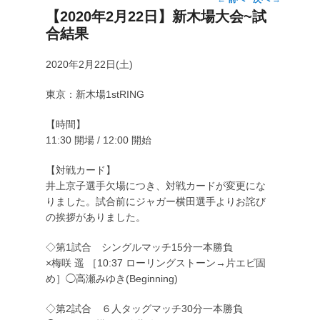
投
【2020年2月22日】新木場大会~試
稿
合結果
ナ
ビ
ゲ
2020年2月22日(土)
ー
東京：新木場1stRING
シ
ョ
【時間】
ン
11:30 開場 / 12:00 開始
【対戦カード】
井上京子選手欠場につき、対戦カードが変更にな
りました。試合前にジャガー横田選手よりお詫び
の挨拶がありました。
◇第1試合 シングルマッチ15分一本勝負
×梅咲 遥 ［10:37 ローリングストーン→片エビ固
め］◯高瀬みゆき(Beginning)
◇第2試合 ６人タッグマッチ30分一本勝負