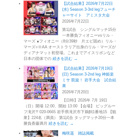
【試合結果】2026年7月22日
(水) Season 3-3rd legフューチ
ャーサイト アミスタ大会
2026年7月22日
第1試合 シングルマッチ15分
一本勝負フィオニーvsリル・
マーズ ●フィオニー（8分39秒 片エビ固め）リル・
マーズ○※AA オーストラリア出身のリル・マーズが
ディアナマット初登場。これまでアイスリボンなど
日本の団体での
続きを読む →
【試合結果】2026年7月19日
(日) Season 3-2nd leg 神姫楽
ミサ 凱旋！ 岩手大会 試合結
果
2026年7月20日
【日時】2026年 7月 19日
（日）開場 12:00、開始 13:00 【会場】 ビッグルー
フ滝沢〒020-0665 岩手県滝沢市下鵜飼1番地15 【観
衆】224名（満員） 第1試合 タッグマッチ20分一本
勝負香藤満月
続きを読む →
梅咲遥 雑誌掲載