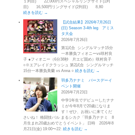
１列目) 22,000円スペシャルリングサイド(1列
目) 16,500円リングサイド(2列目) 8,80
続きを読む →
【試合結果】2026年7月26日
(日) Season 3-4th leg アミス
タ大会
2026年7月26日
第1試合 シングルマッチ15分
一本勝負フィオニーvs咲村良
子 ●フィオニー（6分38秒 片エビ固め）咲村良子
○※エアレイドクラッシュ 第2試合 シングルマッチ
15分一本勝負美蘭 vs Anna ○
続きを読む →
羽多乃ナナミ バースデーイ
ベント開催
2026年7月23日
中学1年生でデビューしたナナ
ミが今年8月で20歳になりま
す！ぜひ、お祝いに来てくだ
さいね！ 格闘技バル まるシカク「羽多乃ナナミ 8
月生まれ20歳おめでとうイベント」 日時 2026年8
月21日(金) 19:00〜22:
続きを読む →