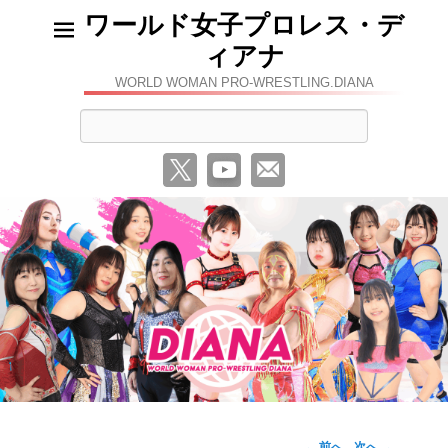
ワールド女子プロレス・デ
ィアナ
WORLD WOMAN PRO-WRESTLING.DIANA
検
索
←
前へ
次へ
→