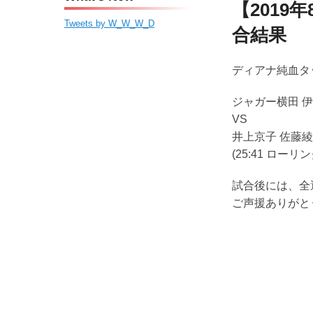
ン
ツ
ー
【2019
ツ
へ
Tweets by W_W_W_D
合結果
へ
移
移
動
ディアナ純血タ
動
ジャガー横田 伊藤
VS
井上京子 佐藤綾
(25:41 ロー
試合後には、全
ご声援ありがと