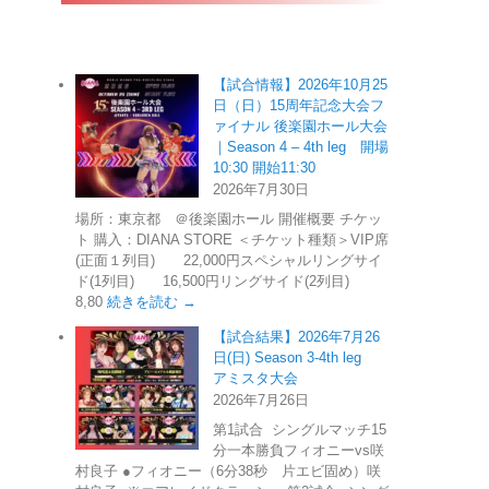
【試合情報】2026年10月25
日（日）15周年記念大会フ
ァイナル 後楽園ホール大会
｜Season 4 – 4th leg 開場
10:30 開始11:30
2026年7月30日
場所：東京都 ＠後楽園ホール 開催概要 チケッ
ト 購入：DIANA STORE ＜チケット種類＞VIP席
(正面１列目) 22,000円スペシャルリングサイ
ド(1列目) 16,500円リングサイド(2列目)
8,80
続きを読む →
【試合結果】2026年7月26
日(日) Season 3-4th leg
アミスタ大会
2026年7月26日
第1試合 シングルマッチ15
分一本勝負フィオニーvs咲
村良子 ●フィオニー（6分38秒 片エビ固め）咲