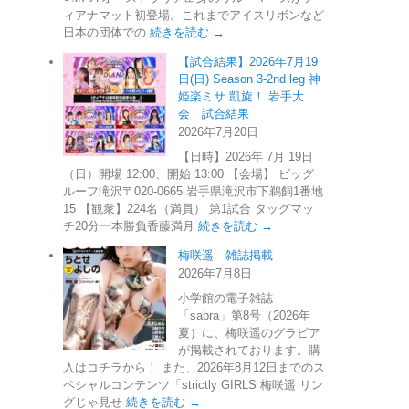
ィアナマット初登場。これまでアイスリボンなど
日本の団体での
続きを読む →
【試合結果】2026年7月19
日(日) Season 3-2nd leg 神
姫楽ミサ 凱旋！ 岩手大
会 試合結果
2026年7月20日
【日時】2026年 7月 19日
（日）開場 12:00、開始 13:00 【会場】 ビッグ
ルーフ滝沢〒020-0665 岩手県滝沢市下鵜飼1番地
15 【観衆】224名（満員） 第1試合 タッグマッ
チ20分一本勝負香藤満月
続きを読む →
梅咲遥 雑誌掲載
2026年7月8日
小学館の電子雑誌
「sabra」第8号（2026年
夏）に、梅咲遥のグラビア
が掲載されております。購
入はコチラから！ また、2026年8月12日までのス
ペシャルコンテンツ「strictly GIRLS 梅咲遥 リン
グじゃ見せ
続きを読む →