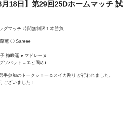
年8月18日】第29回25Dホームマッチ 試
稿
ナ
ビ
ゲ
ッグマッチ 時間無制限１本勝負
ー
シ
薫 ◯ Sareee
ョ
ン
子 梅咲遥 ● マドレーヌ
リングソバット→エビ固め)
選手参加のトークショー＆スイカ割り が行われました。
うございました！