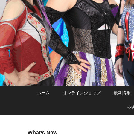
メ
サ
メ
ホーム
オンラインショップ
最新情報
イ
ブ
イ
ン
コ
ン
公
コ
ン
メ
ン
テ
ニ
テ
ン
ュ
What’s New