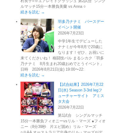
村良子○※エアレイドクラッシュ 第2試合 シング
ルマッチ15分一本勝負美蘭 vs Anna ○
続きを読む →
羽多乃ナナミ バースデー
イベント開催
2026年7月23日
中学1年生でデビューした
ナナミが今年8月で20歳に
なります！ぜひ、お祝いに
来てくださいね！ 格闘技バル まるシカク「羽多
乃ナナミ 8月生まれ20歳おめでとうイベント」
日時 2026年8月21日(金) 19:00〜22:
続きを読む →
【試合結果】2026年7月22
日(水) Season 3-3rd legフ
ューチャーサイト アミス
タ大会
2026年7月22日
第1試合 シングルマッチ
15分一本勝負フィオニーvsリル・マーズ ●フィオ
ニー（8分39秒 片エビ固め）リル・マーズ
○※AA オーストラリア出身のリル・マーズがデ