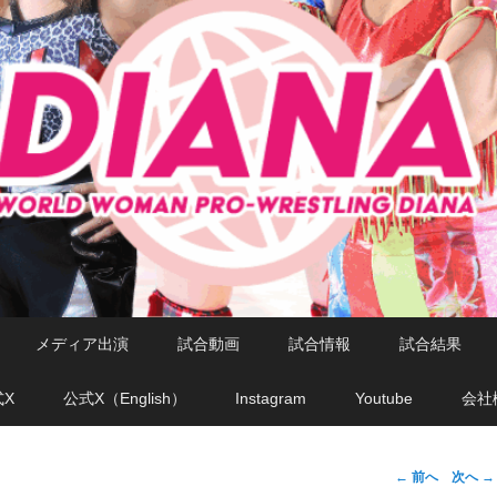
メディア出演
試合動画
試合情報
試合結果
式X
公式X（English）
Instagram
Youtube
会社
←
前へ
次へ
→
投