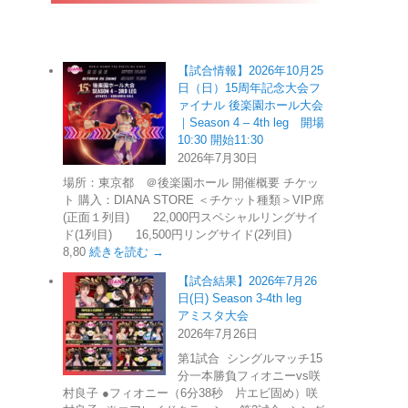
【試合情報】2026年10月25
日（日）15周年記念大会フ
ァイナル 後楽園ホール大会
｜Season 4 – 4th leg 開場
10:30 開始11:30
2026年7月30日
場所：東京都 ＠後楽園ホール 開催概要 チケッ
ト 購入：DIANA STORE ＜チケット種類＞VIP席
(正面１列目) 22,000円スペシャルリングサイ
ド(1列目) 16,500円リングサイド(2列目)
8,80
続きを読む →
【試合結果】2026年7月26
日(日) Season 3-4th leg
アミスタ大会
2026年7月26日
第1試合 シングルマッチ15
分一本勝負フィオニーvs咲
村良子 ●フィオニー（6分38秒 片エビ固め）咲