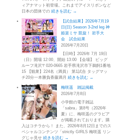
ィアナマット初登場。これまでアイスリボンなど
日本の団体での
続きを読む →
【試合結果】2026年7月19
日(日) Season 3-2nd leg 神
姫楽ミサ 凱旋！ 岩手大
会 試合結果
2026年7月20日
【日時】2026年 7月 19日
（日）開場 12:00、開始 13:00 【会場】 ビッグ
ルーフ滝沢〒020-0665 岩手県滝沢市下鵜飼1番地
15 【観衆】224名（満員） 第1試合 タッグマッ
チ20分一本勝負香藤満月
続きを読む →
梅咲遥 雑誌掲載
2026年7月8日
小学館の電子雑誌
「sabra」第8号（2026年
夏）に、梅咲遥のグラビア
が掲載されております。購
入はコチラから！ また、2026年8月12日までのス
ペシャルコンテンツ「strictly GIRLS 梅咲遥 リン
グじゃ見せ
続きを読む →