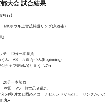
)京都大会 試合結果
稿
ナ
ビ
旋興行】
ゲ
京都・MKボウル上賀茂特設リング(京都市)
ー
シ
員)
ョ
ン
ッチ 20分一本勝負
 めぐみ VS 万喜 なつみ(Beginning)
分1秒 ヤブ蛇固め)万喜 なつみ●
 20分一本勝負
ジャガー横田 VS 救世忍者乱丸
(7分54秒 片エビ固め※コーナセカンドからのローリングかかと
乱丸●