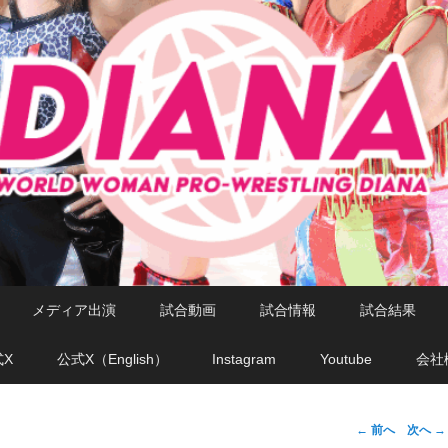
メディア出演
試合動画
試合情報
試合結果
式X
公式X（English）
Instagram
Youtube
会社
←
前へ
次へ
→
投