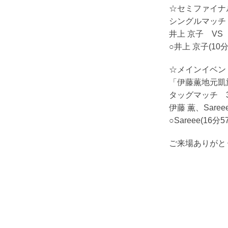
☆セミファイナ
シングルマッチ
井上 京子 VS 高
○井上 京子(1
☆メインイベン
「伊藤薫地元凱
タッグマッチ 
伊藤 薫、Sare
○Sareee(16
ご来場ありがと