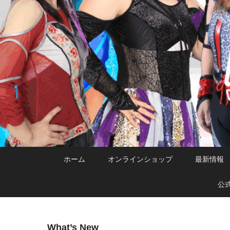
メ
サ
メ
ホーム
オンラインショップ
最新情報
イ
ブ
イ
ン
コ
ン
公
コ
ン
メ
ン
テ
ニ
テ
ン
ュ
What’s New