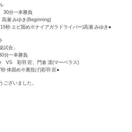
ル
 30分一本勝負
瀬 みゆき(Beginning)
0分15秒 エビ固め※ナイアガラドライバー)高瀬 みゆき●
ト
旋試合」
30分一本勝負
ee VS 彩羽 匠、門倉 凛(マーベラス)
分57秒 体固め※裏投げ)彩羽 匠●
うございました。