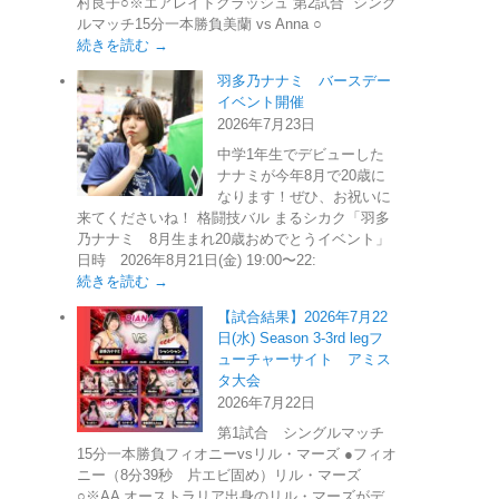
村良子○※エアレイドクラッシュ 第2試合 シング
ルマッチ15分一本勝負美蘭 vs Anna ○
続きを読む →
羽多乃ナナミ バースデー
イベント開催
2026年7月23日
中学1年生でデビューした
ナナミが今年8月で20歳に
なります！ぜひ、お祝いに
来てくださいね！ 格闘技バル まるシカク「羽多
乃ナナミ 8月生まれ20歳おめでとうイベント」
日時 2026年8月21日(金) 19:00〜22:
続きを読む →
【試合結果】2026年7月22
日(水) Season 3-3rd legフ
ューチャーサイト アミス
タ大会
2026年7月22日
第1試合 シングルマッチ
15分一本勝負フィオニーvsリル・マーズ ●フィオ
ニー（8分39秒 片エビ固め）リル・マーズ
○※AA オーストラリア出身のリル・マーズがデ