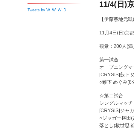
ン
ツ
ー
11/4(日
ツ
へ
Tweets by W_W_W_D
へ
移
【伊藤薫地元凱
移
動
動
11月4日(日)
観衆：200人(満
第一試合
オープニングマ
[CRYSIS]藪下
○藪下 めぐみ(8
☆第二試合
シングルマッチ
[CRYSIS]
○ジャガー横田
落とし)救世忍者