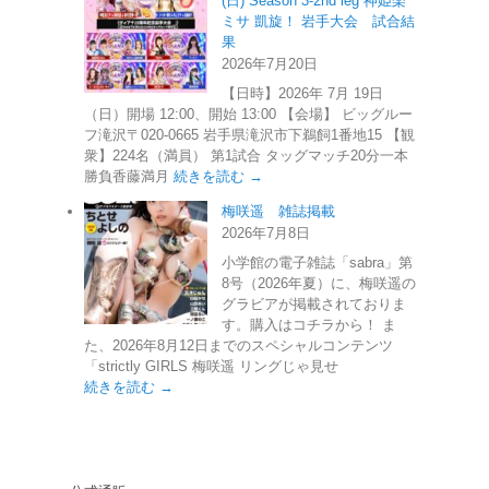
(日) Season 3-2nd leg 神姫楽
ミサ 凱旋！ 岩手大会 試合結
果
2026年7月20日
【日時】2026年 7月 19日
（日）開場 12:00、開始 13:00 【会場】 ビッグルー
フ滝沢〒020-0665 岩手県滝沢市下鵜飼1番地15 【観
衆】224名（満員） 第1試合 タッグマッチ20分一本
勝負香藤満月
続きを読む →
梅咲遥 雑誌掲載
2026年7月8日
小学館の電子雑誌「sabra」第
8号（2026年夏）に、梅咲遥の
グラビアが掲載されておりま
す。購入はコチラから！ ま
た、2026年8月12日までのスペシャルコンテンツ
「strictly GIRLS 梅咲遥 リングじゃ見せ
続きを読む →