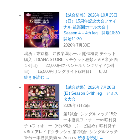
【試合情報】2026年10月25日
（日）15周年記念大会ファイ
ナル 後楽園ホール大会｜
Season 4 – 4th leg 開場10:30
開始11:30
2026年7月30日
場所：東京都 ＠後楽園ホール 開催概要 チケット
購入：DIANA STORE ＜チケット種類＞VIP席(正面
１列目) 22,000円スペシャルリングサイド(1列
目) 16,500円リングサイド(2列目) 8,80
続きを読む →
【試合結果】2026年7月26日
(日) Season 3-4th leg アミス
タ大会
2026年7月26日
第1試合 シングルマッチ15分
一本勝負フィオニーvs咲村良
子 ●フィオニー（6分38秒 片エビ固め）咲村良子
○※エアレイドクラッシュ 第2試合 シングルマッチ
15分一本勝負美蘭 vs Anna ○
続きを読む →