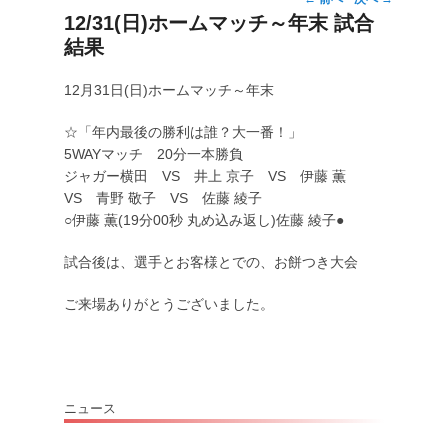
投
12/31(日)ホームマッチ～年末 試合
稿
結果
ナ
ビ
ゲ
12月31日(日)ホームマッチ～年末
ー
☆「年内最後の勝利は誰？大一番！」
シ
5WAYマッチ 20分一本勝負
ョ
ジャガー横田 VS 井上 京子 VS 伊藤 薫
ン
VS 青野 敬子 VS 佐藤 綾子
○伊藤 薫(19分00秒 丸め込み返し)佐藤 綾子●
試合後は、選手とお客様とでの、お餅つき大会
ご来場ありがとうございました。
ニュース