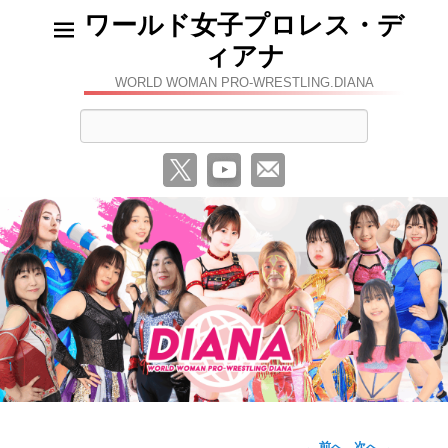
ワールド女子プロレス・デ
ィアナ
WORLD WOMAN PRO-WRESTLING.DIANA
検
索
←
前へ
次へ
→