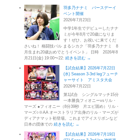
羽多乃ナナミ バースデーイ
ベント開催
2026年7月23日
中学1年生でデビューしたナナ
ミが今年8月で20歳になりま
す！ぜひ、お祝いに来てくだ
さいね！ 格闘技バル まるシカク「羽多乃ナナミ 8
月生まれ20歳おめでとうイベント」 日時 2026年8
月21日(金) 19:00〜22:
続きを読む →
【試合結果】2026年7月22日
(水) Season 3-3rd legフューチ
ャーサイト アミスタ大会
2026年7月22日
第1試合 シングルマッチ15分
一本勝負フィオニーvsリル・
マーズ ●フィオニー（8分39秒 片エビ固め）リル・
マーズ○※AA オーストラリア出身のリル・マーズが
ディアナマット初登場。これまでアイスリボンなど
日本の団体での
続きを読む →
【試合結果】2026年7月19日