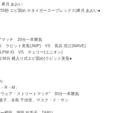
 希月 あおい
0分55秒 エビ固め ※タイガースープレックス)希月 あおい●
AYマッチ 20分一本勝負
 ラビット美兎(JWP) VS 長浜 浩江(WAVE)
LPW-X) VS チェリー(ユニオン)
6分36分 横入り式エビ固め)ラビット美兎●
ル
 B・R・M」
エニウェア・ストリートマッチ” 30分一本勝負
野 敬子、永島 千佳世、マスク・ド・サン
ャガー横田、堀田 祐美子、TARU