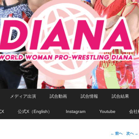
メディア出演
試合動画
試合情報
試合結果
式X
公式X（English）
Instagram
Youtube
会社
←
前へ
次へ
→
投