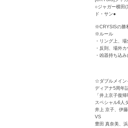
○ジャガー横田(
ド・サン●
※CRYSISの
※ルール
・リング上、場
・反則、場外カ
・凶器持ち込み
☆ダブルメイン
ディアナ5周年記
「井上京子復帰
スペシャル6人
井上 京子、伊
VS
豊田 真奈美、浜田