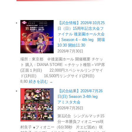
【試合情報】2026年10月25
日（日）15周年記念大会フ
ァイナル 後楽園ホール大会
｜Season 4 – 4th leg 開場
10:30 開始11:30
2026年7月30日
場所：東京都 ＠後楽園ホール 開催概要 チケッ
ト 購入：DIANA STORE ＜チケット種類＞VIP席
(正面１列目) 22,000円スペシャルリングサイ
ド(1列目) 16,500円リングサイド(2列目)
8,80
続きを読む →
【試合結果】2026年7月26
日(日) Season 3-4th leg
アミスタ大会
2026年7月26日
第1試合 シングルマッチ15
分一本勝負フィオニーvs咲
村良子 ●フィオニー（6分38秒 片エビ固め）咲