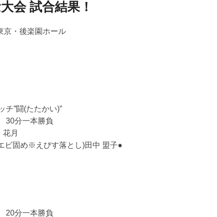
念大会 試合結果！
稿
ナ
ビ
)東京・後楽園ホール
ゲ
ー
シ
ョ
ン
チ”闘(たたかい)”
 30分一本勝負
 花月
秒 エビ固め※えびす落とし)田中 盟子●
」
 20分一本勝負