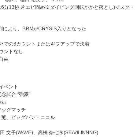
16分13秒 片エビ固め※ダイビング回転かかと落とし)マスク・
勝利により、BRMがCRYSIS入りとなった
外での3カウントまたはギブアップで決着
ウントなし
自由
イベント
念試合 “強豪”
戦」
タッグマッチ
藤 薫、ビッグバン・ニコル
 文子(WAVE)、高橋 奈七永(SEAdLINNNG)