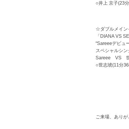
○井上 京子(2
☆ダブルメイン
「DIANA VS S
“Sareeeデビ
スペシャルシン
Sareee VS 
○世志琥(11分3
ご来場、ありが