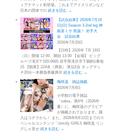
ィアナマット初登場。これまでアイスリボンなど
日本の団体での
続きを読む →
【試合結果】2026年7月19
日(日) Season 3-2nd leg 神
姫楽ミサ 凱旋！ 岩手大
会 試合結果
2026年7月20日
【日時】2026年 7月 19日
（日）開場 12:00、開始 13:00 【会場】 ビッグ
ルーフ滝沢〒020-0665 岩手県滝沢市下鵜飼1番地
15 【観衆】224名（満員） 第1試合 タッグマッ
チ20分一本勝負香藤満月
続きを読む →
梅咲遥 雑誌掲載
2026年7月8日
小学館の電子雑誌
「sabra」第8号（2026年
夏）に、梅咲遥のグラビア
が掲載されております。購
入はコチラから！ また、2026年8月12日までのス
ペシャルコンテンツ「strictly GIRLS 梅咲遥 リン
グじゃ見せ
続きを読む →