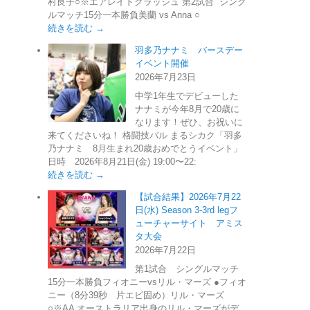
村良子○※エアレイドクラッシュ 第2試合 シング
ルマッチ15分一本勝負美蘭 vs Anna ○
続きを読む →
羽多乃ナナミ バースデー
イベント開催
2026年7月23日
中学1年生でデビューした
ナナミが今年8月で20歳に
なります！ぜひ、お祝いに
来てくださいね！ 格闘技バル まるシカク「羽多
乃ナナミ 8月生まれ20歳おめでとうイベント」
日時 2026年8月21日(金) 19:00〜22:
続きを読む →
【試合結果】2026年7月22
日(水) Season 3-3rd legフ
ューチャーサイト アミス
タ大会
2026年7月22日
第1試合 シングルマッチ
15分一本勝負フィオニーvsリル・マーズ ●フィオ
ニー（8分39秒 片エビ固め）リル・マーズ
○※AA オーストラリア出身のリル・マーズがデ