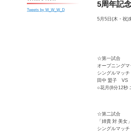
ン
ツ
ー
5周年記
ツ
へ
Tweets by W_W_W_D
へ
移
5月5日(木・祝
移
動
動
☆第一試合
オープニングマッ
シングルマッチ
田中 盟子 VS
○花月(8分12
☆第二試合
「姉貴 対 美女
シングルマッチ