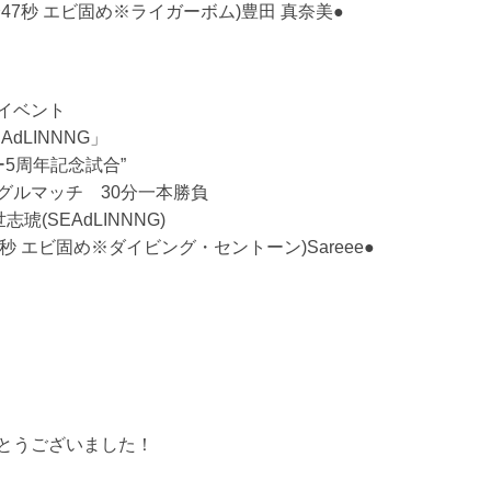
3分47秒 エビ固め※ライガーボム)豊田 真奈美●
イベント
EAdLINNNG」
ュー5周年記念試合”
グルマッチ 30分一本勝負
世志琥(SEAdLINNNG)
6秒 エビ固め※ダイビング・セントーン)Sareee●
とうございました！