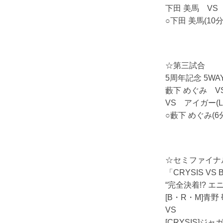
下田 美馬 VS
○下田 美馬(1
☆第三試合
5周年記念 5W
藪下 めぐみ VS
VS アイガー(L
○藪下 めぐみ(
☆セミファイナ
「CRYSIS VS
“完全決着!? 
[B・R・M]青
VS
[CRYSIS]ジ