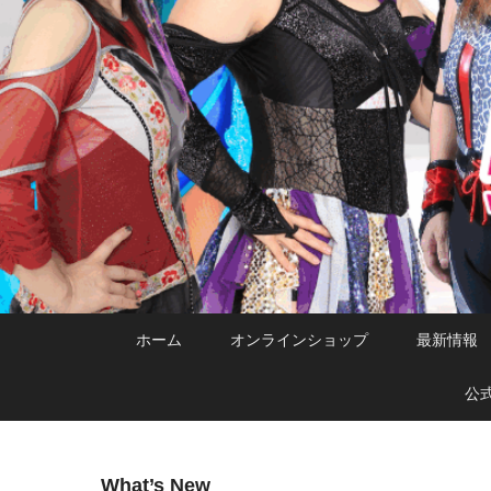
メ
サ
メ
ホーム
オンラインショップ
最新情報
イ
ブ
イ
ン
コ
ン
公
コ
ン
メ
ン
テ
ニ
テ
ン
ュ
What’s New