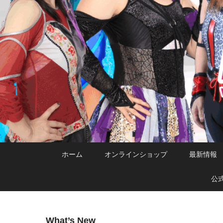
メ
サ
メ
ホーム
オンラインショップ
最新情報
イ
ブ
イ
ン
コ
ン
公
コ
ン
メ
ン
テ
ニ
テ
ン
ュ
What’s New