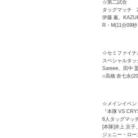
☆第二試合
タッグマッチ 
伊藤 薫、KAZU
R・M(11分09
☆セミファイナ
スペシャルタッ
Sareee、田中 
○高橋 奈七永(2
☆メインイベン
『本隊 VS CRY
6人タッグマッ
[本隊]井上 京
ジェニー・ローズ[