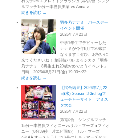
村良子○※エアレイドクラッシュ 第2試合 シング
ルマッチ15分一本勝負美蘭 vs Anna ○
続きを読む →
羽多乃ナナミ バースデー
イベント開催
2026年7月23日
中学1年生でデビューした
ナナミが今年8月で20歳に
なります！ぜひ、お祝いに
来てくださいね！ 格闘技バル まるシカク「羽多
乃ナナミ 8月生まれ20歳おめでとうイベント」
日時 2026年8月21日(金) 19:00〜22:
続きを読む →
【試合結果】2026年7月22
日(水) Season 3-3rd legフ
ューチャーサイト アミス
タ大会
2026年7月22日
第1試合 シングルマッチ
15分一本勝負フィオニーvsリル・マーズ ●フィオ
ニー（8分39秒 片エビ固め）リル・マーズ
○※AA オーストラリア出身のリル・マーズがデ