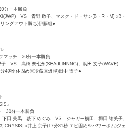
20分一本勝負
KI(JWP) VS 青野 敬子、マスク・ド・サン[B・R・M] ○B・
秒 リングアウト勝ち)伊藤組●
ル
グマッチ 30分一本勝負
盟子 VS 高橋 奈七永(SEAdLINNNG)、浜田 文子(WAVE)
0分49秒 体固め※冷蔵庫爆弾)田中 盟子●
ト
SIS』
チ 30分一本勝負
子、下田 美馬、藪下 めぐみ VS ジャガー横田、堀田 祐美子、
CRYSIS] ○井上 京子(17分31秒 エビ固め※パワーボム)ジェ