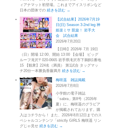
ィアナマット初登場。これまでアイスリボンなど
日本の団体での
続きを読む →
【試合結果】2026年7月19
日(日) Season 3-2nd leg 神
姫楽ミサ 凱旋！ 岩手大
会 試合結果
2026年7月20日
【日時】2026年 7月 19日
（日）開場 12:00、開始 13:00 【会場】 ビッグ
ルーフ滝沢〒020-0665 岩手県滝沢市下鵜飼1番地
15 【観衆】224名（満員） 第1試合 タッグマッ
チ20分一本勝負香藤満月
続きを読む →
梅咲遥 雑誌掲載
2026年7月8日
小学館の電子雑誌
「sabra」第8号（2026年
夏）に、梅咲遥のグラビア
が掲載されております。購
入はコチラから！ また、2026年8月12日までのス
ペシャルコンテンツ「strictly GIRLS 梅咲遥 リン
グじゃ見せ
続きを読む →