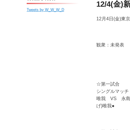
ン
ツ
ー
12/4(
ツ
へ
Tweets by W_W_W_D
へ
移
12月4日(金)東京
移
動
動
観衆：未発表
☆第一試合
シングルマッチ
唯我 VS 永島 
げ)唯我●