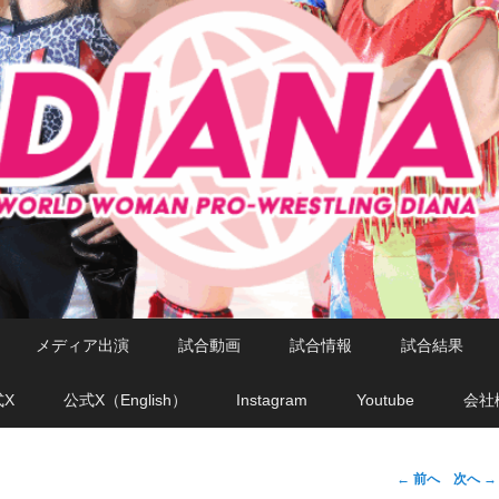
メディア出演
試合動画
試合情報
試合結果
式X
公式X（English）
Instagram
Youtube
会社
←
前へ
次へ
→
投