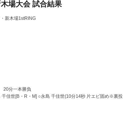
金)新木場大会 試合結果
稿
ナ
ビ
・新木場1stRING
ゲ
ー
シ
ョ
ン
 20分一本勝負
千佳世[B・R・M] ○永島 千佳世(10分14秒 片エビ固め※裏投