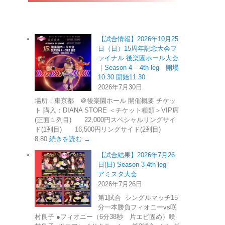
【試合情報】2026年10月25
日（日）15周年記念大会フ
ァイナル 後楽園ホール大会
｜Season 4 – 4th leg 開場
10:30 開始11:30
2026年7月30日
場所：東京都 ＠後楽園ホール 開催概要 チケッ
ト 購入：DIANA STORE ＜チケット種類＞VIP席
(正面１列目) 22,000円スペシャルリングサイ
ド(1列目) 16,500円リングサイド(2列目)
8,80
続きを読む →
【試合結果】2026年7月26
日(日) Season 3-4th leg
アミスタ大会
2026年7月26日
第1試合 シングルマッチ15
分一本勝負フィオニーvs咲
村良子 ●フィオニー（6分38秒 片エビ固め）咲