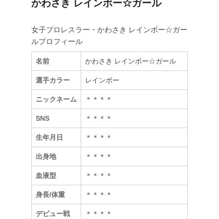
かわさき レインボー☆ガール
2
0
女子プロレスラー・かわさき レインボー☆ガー
1
ルプロフィール
9
年
名前
かわさき レインボー☆ガール
7
選手カラー
レインボー
月
6
ニックネーム
＊＊＊＊
日
に
SNS
＊＊＊＊
が
投
生年月日
＊＊＊＊
稿
出身地
＊＊＊＊
血液型
＊＊＊＊
身長/体重
＊＊＊＊
デビュー戦
＊＊＊＊