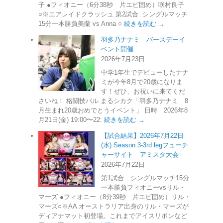
子 ●フィオニー（6分38秒 片エビ固め）咲村良子
○※エアレイドクラッシュ 第2試合 シングルマッチ
15分一本勝負美蘭 vs Anna ○
続きを読む →
羽多乃ナナミ バースデーイ
ベント開催
2026年7月23日
中学1年生でデビューしたナナ
ミが今年8月で20歳になりま
す！ぜひ、お祝いに来てくだ
さいね！ 格闘技バル まるシカク「羽多乃ナナミ 8
月生まれ20歳おめでとうイベント」 日時 2026年8
月21日(金) 19:00〜22:
続きを読む →
【試合結果】2026年7月22日
(水) Season 3-3rd legフューチ
ャーサイト アミスタ大会
2026年7月22日
第1試合 シングルマッチ15分
一本勝負フィオニーvsリル・
マーズ ●フィオニー（8分39秒 片エビ固め）リル・
マーズ○※AA オーストラリア出身のリル・マーズが
ディアナマット初登場。これまでアイスリボンなど