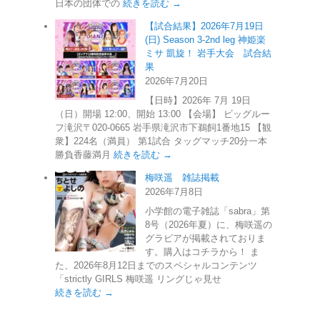
日本の団体での
続きを読む →
【試合結果】2026年7月19日
(日) Season 3-2nd leg 神姫楽
ミサ 凱旋！ 岩手大会 試合結
果
2026年7月20日
【日時】2026年 7月 19日
（日）開場 12:00、開始 13:00 【会場】 ビッグルー
フ滝沢〒020-0665 岩手県滝沢市下鵜飼1番地15 【観
衆】224名（満員） 第1試合 タッグマッチ20分一本
勝負香藤満月
続きを読む →
梅咲遥 雑誌掲載
2026年7月8日
小学館の電子雑誌「sabra」第
8号（2026年夏）に、梅咲遥の
グラビアが掲載されておりま
す。購入はコチラから！ ま
た、2026年8月12日までのスペシャルコンテンツ
「strictly GIRLS 梅咲遥 リングじゃ見せ
続きを読む →