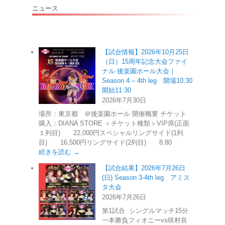
ニュース
【試合情報】2026年10月25日
（日）15周年記念大会ファイ
ナル 後楽園ホール大会｜
Season 4 – 4th leg 開場10:30
開始11:30
2026年7月30日
場所：東京都 ＠後楽園ホール 開催概要 チケット
購入：DIANA STORE ＜チケット種類＞VIP席(正面
１列目) 22,000円スペシャルリングサイド(1列
目) 16,500円リングサイド(2列目) 8,80
続きを読む →
【試合結果】2026年7月26日
(日) Season 3-4th leg アミス
タ大会
2026年7月26日
第1試合 シングルマッチ15分
一本勝負フィオニーvs咲村良