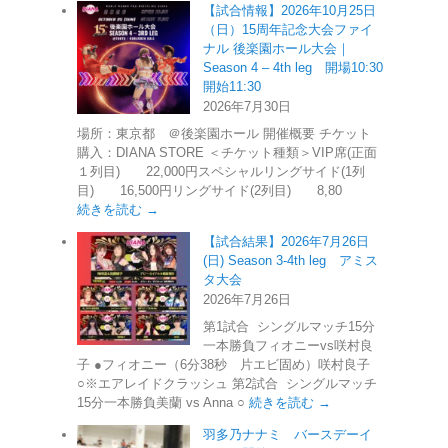
【試合情報】2026年10月25日
（日）15周年記念大会ファイ
ナル 後楽園ホール大会｜
Season 4 – 4th leg 開場10:30
開始11:30
2026年7月30日
場所：東京都 ＠後楽園ホール 開催概要 チケット
購入：DIANA STORE ＜チケット種類＞VIP席(正面
１列目) 22,000円スペシャルリングサイド(1列
目) 16,500円リングサイド(2列目) 8,80
続きを読む →
【試合結果】2026年7月26日
(日) Season 3-4th leg アミス
タ大会
2026年7月26日
第1試合 シングルマッチ15分
一本勝負フィオニーvs咲村良
子 ●フィオニー（6分38秒 片エビ固め）咲村良子
○※エアレイドクラッシュ 第2試合 シングルマッチ
15分一本勝負美蘭 vs Anna ○
続きを読む →
羽多乃ナナミ バースデーイ