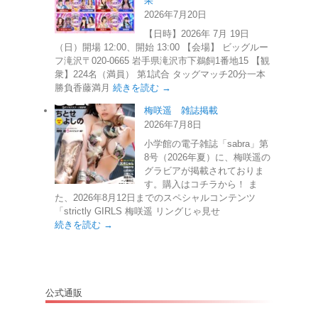
果
2026年7月20日
【日時】2026年 7月 19日
（日）開場 12:00、開始 13:00 【会場】 ビッグルー
フ滝沢〒020-0665 岩手県滝沢市下鵜飼1番地15 【観
衆】224名（満員） 第1試合 タッグマッチ20分一本
勝負香藤満月
続きを読む →
梅咲遥 雑誌掲載
2026年7月8日
小学館の電子雑誌「sabra」第
8号（2026年夏）に、梅咲遥の
グラビアが掲載されておりま
す。購入はコチラから！ ま
た、2026年8月12日までのスペシャルコンテンツ
「strictly GIRLS 梅咲遥 リングじゃ見せ
続きを読む →
公式通販