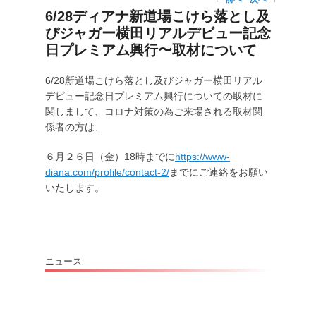
投
6/28ディアナ新道場こけら落とし及
稿
びジャガー横田リアルデビュー記念
ナ
ビ
日プレミアム興行〜取材について
ゲ
ー
6/28
新道場こけら落とし及びジャガー横田リアル
シ
デビュー記念日プレミアム興行についての取材に
ョ
関しまして、コロナ対策の為ご来場される取材関
ン
係者の方は、
６月２６日（金）
18
時までに
https://www-
diana.com/profile/contact-2/
までにご連絡をお願い
いたします。
ニュース