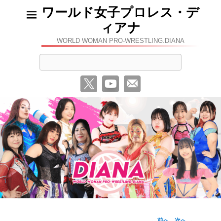
ワールド女子プロレス・デ
ィアナ
WORLD WOMAN PRO-WRESTLING.DIANA
検
索
←
前へ
次へ
→