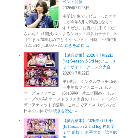
ベント開催
2026年7月23日
中学1年生でデビューしたナナ
ミが今年8月で20歳になりま
す！ぜひ、お祝いに来てくだ
さいね！ 格闘技バル まるシカク「羽多乃ナナミ 8
月生まれ20歳おめでとうイベント」 日時 2026年8
月21日(金) 19:00〜22:
続きを読む →
【試合結果】2026年7月22日
(水) Season 3-3rd legフューチ
ャーサイト アミスタ大会
2026年7月22日
第1試合 シングルマッチ15分
一本勝負フィオニーvsリル・
マーズ ●フィオニー（8分39秒 片エビ固め）リル・
マーズ○※AA オーストラリア出身のリル・マーズが
ディアナマット初登場。これまでアイスリボンなど
日本の団体での
続きを読む →
【試合結果】2026年7月19日
(日) Season 3-2nd leg 神姫楽
ミサ 凱旋！ 岩手大会 試合結