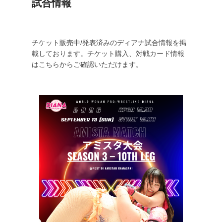
試合情報
2
0
2
チケット販売中/発表済みのディアナ試合情報を掲
3
載しております。チケット購入、対戦カード情報
年
はこちらからご確認いただけます。
5
月
1
5
日
に
が
投
稿