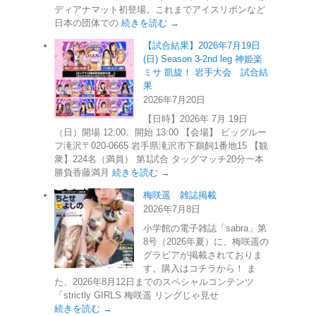
ディアナマット初登場。これまでアイスリボンなど
日本の団体での
続きを読む →
【試合結果】2026年7月19日
(日) Season 3-2nd leg 神姫楽
ミサ 凱旋！ 岩手大会 試合結
果
2026年7月20日
【日時】2026年 7月 19日
（日）開場 12:00、開始 13:00 【会場】 ビッグルー
フ滝沢〒020-0665 岩手県滝沢市下鵜飼1番地15 【観
衆】224名（満員） 第1試合 タッグマッチ20分一本
勝負香藤満月
続きを読む →
梅咲遥 雑誌掲載
2026年7月8日
小学館の電子雑誌「sabra」第
8号（2026年夏）に、梅咲遥の
グラビアが掲載されておりま
す。購入はコチラから！ ま
た、2026年8月12日までのスペシャルコンテンツ
「strictly GIRLS 梅咲遥 リングじゃ見せ
続きを読む →