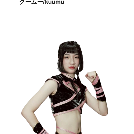
クームー/kuumu
2
0
2
5
年
7
月
2
6
日
に
が
投
稿