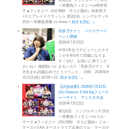
一本勝負フィオニーvs咲村良
子 ●フィオニー（6分38秒 片エビ固め）咲村良子
○※エアレイドクラッシュ 第2試合 シングルマッチ
15分一本勝負美蘭 vs Anna ○
続きを読む →
羽多乃ナナミ バースデーイ
ベント開催
2026年7月23日
中学1年生でデビューしたナナ
ミが今年8月で20歳になりま
す！ぜひ、お祝いに来てくだ
さいね！ 格闘技バル まるシカク「羽多乃ナナミ 8
月生まれ20歳おめでとうイベント」 日時 2026年8
月21日(金) 19:00〜22:
続きを読む →
【試合結果】2026年7月22日
(水) Season 3-3rd legフューチ
ャーサイト アミスタ大会
2026年7月22日
第1試合 シングルマッチ15分
一本勝負フィオニーvsリル・
マーズ ●フィオニー（8分39秒 片エビ固め）リル・
マーズ○※AA オーストラリア出身のリル・マーズが